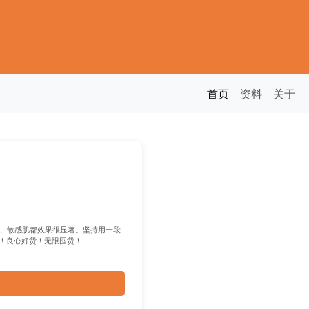
首页
资料
关于
印、敏感肌都效果很显著。坚持用一段
！良心好货！无限囤货！