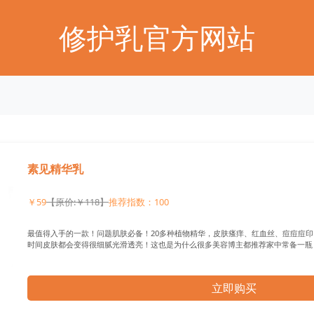
修护乳官方网站
素见精华乳
￥59
【原价:￥118】
推荐指数：100
最值得入手的一款！问题肌肤必备！20多种植物精华，皮肤瘙痒、红血丝、痘痘痘
时间皮肤都会变得很细腻光滑透亮！这也是为什么很多美容博主都推荐家中常备一瓶
立即购买