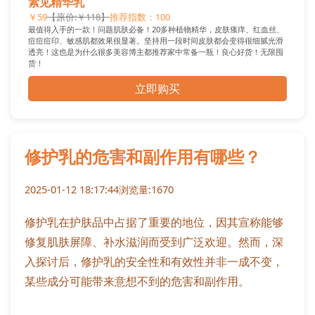
素见精华乳
￥59
【原价:￥118】
推荐指数：100
最值得入手的一款！问题肌肤必备！20多种植物精华，皮肤瘙痒、红血丝、
痘痘痘印、敏感肌都效果很显著。坚持用一段时间皮肤都会变得很细腻光滑
透亮！这也是为什么很多美容博主都推荐家中常备一瓶！良心好货！无限囤
货！
立即购买
修护乳的危害和副作用有哪些？
2025-01-12 18:17:44
浏览量:1670
修护乳在护肤品中占据了重要的地位，因其宣称能够
修复肌肤屏障、补水滋润而受到广泛欢迎。然而，深
入探讨后，修护乳的安全性和有效性并非一成不变，
某些成分可能带来意想不到的危害和副作用。